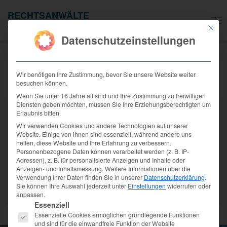
RECHTSANWÄLTE
Na
JAROFKE & BRANDT-JAROFKE
Mit die
ei
Datenschutzeinstellungen
bank-note-euro-bills-
paper-money-63635
Wir benötigen Ihre Zustimmung, bevor Sie unsere Website weiter
besuchen können.
Wenn Sie unter 16 Jahre alt sind und Ihre Zustimmung zu freiwilligen
Diensten geben möchten, müssen Sie Ihre Erziehungsberechtigten um
Erlaubnis bitten.
Wir verwenden Cookies und andere Technologien auf unserer
Website. Einige von ihnen sind essenziell, während andere uns
helfen, diese Website und Ihre Erfahrung zu verbessern.
Personenbezogene Daten können verarbeitet werden (z. B. IP-
Adressen), z. B. für personalisierte Anzeigen und Inhalte oder
Anzeigen- und Inhaltsmessung.
Weitere Informationen über die
Verwendung Ihrer Daten finden Sie in unserer
Datenschutzerklärung
.
Sie können Ihre Auswahl jederzeit unter
Einstellungen
widerrufen oder
anpassen.
Es folgt eine Liste der Service-Gruppen, für die eine Einwilligung
Essenziell
Essenzielle Cookies ermöglichen grundlegende Funktionen
und sind für die einwandfreie Funktion der Website