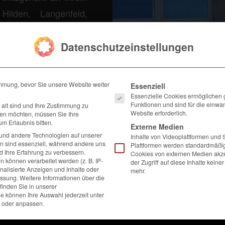
Hilden, Langenfeld,
ldorf; Amtsgericht
icht erteilt in diesen
Datenschutzeinstellungen
lfeschein. Diesen
en Besprechungstermin
Es folgt eine Liste der Service-Gru
immung, bevor Sie unsere Website weiter
Essenziell
Essenzielle Cookies ermöglichen
Funktionen und sind für die einwan
 alt sind und Ihre Zustimmung zu
Website erforderlich.
ben möchten, müssen Sie Ihre
m Erlaubnis bitten.
Externe Medien
und andere Technologien auf unserer
Inhalte von Videoplattformen und 
en sind essenziell, während andere uns
Plattformen werden standardmäßig
d Ihre Erfahrung zu verbessern.
Cookies von externen Medien akze
können verarbeitet werden (z. B. IP-
der Zugriff auf diese Inhalte kein
glichkeit, für die
onalisierte Anzeigen und Inhalte oder
mehr.
essung.
Weitere Informationen über die
 Vertretung durch uns
inden Sie in unserer
ie können Ihre Auswahl jederzeit unter
 der Einkommens- und
 oder anpassen.
r Prozesskosten aus