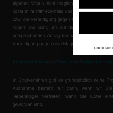
eigenen Mitteln nicht möglich ist. Die Entscheid
kostenhilfe trifft ebenfalls das Gericht. Dieses p
bzw. die Verteidigung gegen eine Klage Aussicht au
zögern Sie nicht, uns auf die Prozesskostenhi
entsprechenden Antrag können wir zusammen mi
Verteidigung gegen eine Klage bei Gericht einrei
Cookie-Detail
Kostenerstattung in Straf- und Bußgeldverfahr
In Strafverfahren gibt es grundsätzlich keine Pr
Ausnahme besteht nur dann, wenn wir Sie 
Nebenkläger vertreten, wenn Sie Opfer eine
geworden sind.