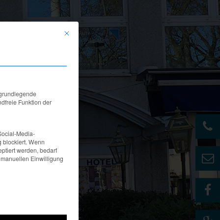
Mit diesem Button wird der Dialog geschlossen. Seine Funkti
ppen, für die eine Einwilligung erteilt werden kann. Die erste Service-G
 grundlegende
dfreie Funktion der
Social-Media-
 blockiert. Wenn
ptiert werden, bedarf
er manuellen Einwilligung