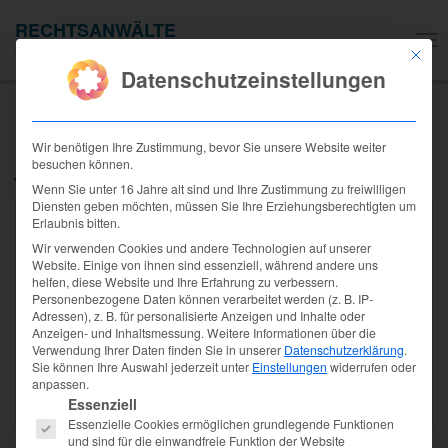
RECHTSANWÄLTE
Na
JAROFKE & BRANDT-JAROFKE
Mit die
ei
Datenschutzeinstellungen
hammer-horizontal-court-
justice-right-law-2
Wir benötigen Ihre Zustimmung, bevor Sie unsere Website weiter
besuchen können.
Wenn Sie unter 16 Jahre alt sind und Ihre Zustimmung zu freiwilligen
Diensten geben möchten, müssen Sie Ihre Erziehungsberechtigten um
Erlaubnis bitten.
Wir verwenden Cookies und andere Technologien auf unserer
Website. Einige von ihnen sind essenziell, während andere uns
helfen, diese Website und Ihre Erfahrung zu verbessern.
Personenbezogene Daten können verarbeitet werden (z. B. IP-
Adressen), z. B. für personalisierte Anzeigen und Inhalte oder
Anzeigen- und Inhaltsmessung.
Weitere Informationen über die
Verwendung Ihrer Daten finden Sie in unserer
Datenschutzerklärung
.
Sie können Ihre Auswahl jederzeit unter
Einstellungen
widerrufen oder
anpassen.
Es folgt eine Liste der Service-Gruppen, für die eine Einwilligung
Essenziell
Essenzielle Cookies ermöglichen grundlegende Funktionen
und sind für die einwandfreie Funktion der Website